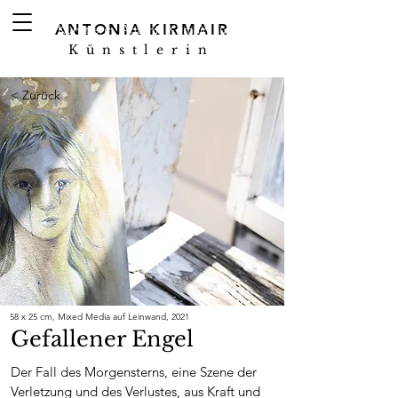
ANTONIA KIRMAIR
Künstlerin, Antonia Kirmair, aus Winterthur
Künstlerin
< Zurück
58 x 25 cm, Mixed Media auf Leinwand, 2021
Gefallener Engel
Der Fall des Morgensterns, eine Szene der
Verletzung und des Verlustes, aus Kraft und