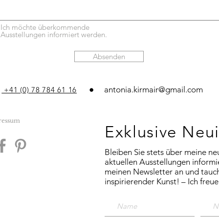
Ich möchte überkommende
Ausstellungen informiert werden.
Absenden
antonia.kirmair@gmail.com
+41 (0) 78 784 61 16
ressum
Exklusive Neu
Bleiben Sie stets über meine n
aktuellen Ausstellungen informie
meinen Newsletter an und tauche
inspirierender Kunst! – ­Ich freu